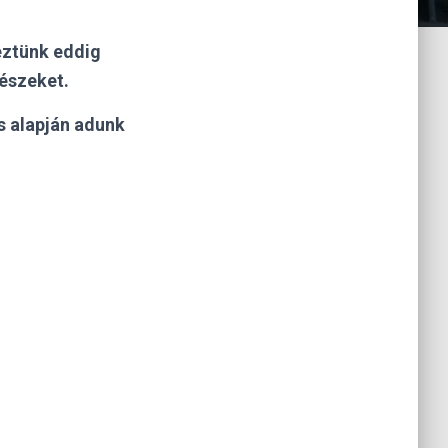
eztünk eddig
részeket.
és alapján adunk