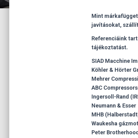
Mint márkafüggetl
javításokat, szál
Referenciáink tart
tájékoztatást.
SIAD Macchine Imp
Köhler & Hörter 
Mehrer Compress
ABC Compressors
Ingersoll-Rand (I
Neumann & Esser
MHB (Halberstadt
Waukesha gázmot
Peter Brotherhoo