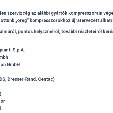
en szervizcég az alábbi gyártók kompresszorain vég
lítottunk „öreg” kompresszorokhoz újratervezett alkat
almáról, pontos helyszínéről, további részleteiről kér
ianti S.p.A.
Gmbh
ion GmbH
RDS, Dresser-Rand, Centac)
)
or
d