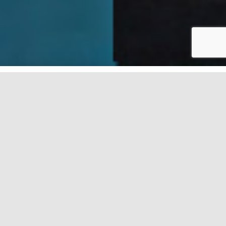
Miért minket válasszon?
Teljes körű szolgáltatás