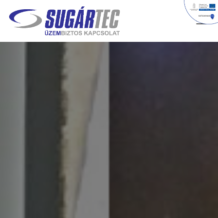
T
O
G
G
L
E
N
A
V
I
G
A
T
I
O
N